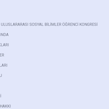
. ULUSLARARASI SOSYAL BİLİMLER ÖĞRENCİ KONGRESİ
INDA
KLARI
ER
LARI
U
İ
 HAKKI