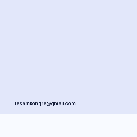
tesamkongre@gmail.com
Cumhuriyet Mahallesi İlkbahar
Sokak No: 1-3-5 Yakacık 34876
Kartal İstanbul