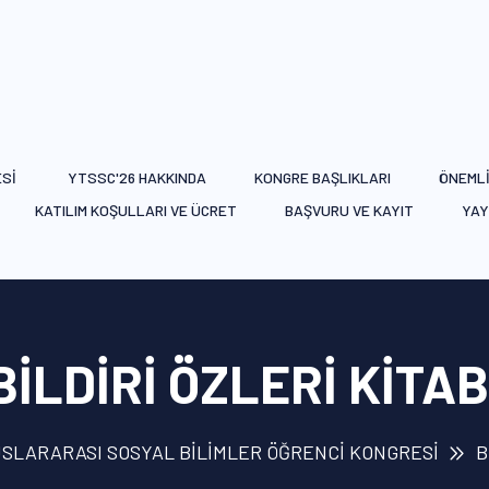
ESİ
YTSSC'26 HAKKINDA
KONGRE BAŞLIKLARI
ÖNEMLİ
KATILIM KOŞULLARI VE ÜCRET
BAŞVURU VE KAYIT
YAY
BİLDİRİ ÖZLERİ KİTAB
USLARARASI SOSYAL BİLİMLER ÖĞRENCİ KONGRESİ
B