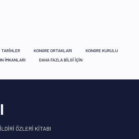
 TARİHLER
KONGRE ORTAKLARI
KONGRE KURULU
IN İMKANLARI
DAHA FAZLA BİLGİ İÇİN
I
İLDİRİ ÖZLERİ KİTABI