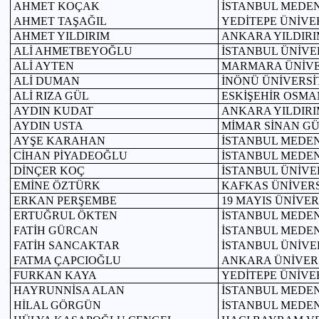
AHMET KOÇAK
İSTANBUL MEDEN
AHMET TAŞAĞIL
YEDİTEPE ÜNİVE
AHMET YILDIRIM
ANKARA YILDIRI
ALİ AHMETBEYOĞLU
İSTANBUL ÜNİVE
ALİ AYTEN
MARMARA ÜNİVE
ALİ DUMAN
İNÖNÜ ÜNİVERSİ
ALİ RIZA GÜL
ESKİŞEHİR OSMA
AYDIN KUDAT
ANKARA YILDIRI
AYDIN USTA
MİMAR SİNAN GÜ
AYŞE KARAHAN
İSTANBUL MEDEN
CİHAN PİYADEOĞLU
İSTANBUL MEDEN
DİNÇER KOÇ
İSTANBUL ÜNİVE
EMİNE ÖZTÜRK
KAFKAS ÜNİVERS
ERKAN PERŞEMBE
19 MAYIS ÜNİVER
ERTUĞRUL ÖKTEN
İSTANBUL MEDEN
FATİH GÜRCAN
İSTANBUL MEDEN
FATİH SANCAKTAR
İSTANBUL ÜNİVE
FATMA ÇAPCIOĞLU
ANKARA ÜNİVERS
FURKAN KAYA
YEDİTEPE ÜNİVE
HAYRUNNİSA ALAN
İSTANBUL MEDEN
HİLAL GÖRGÜN
İSTANBUL MEDEN