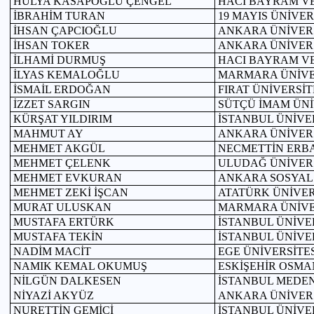
HÜLYA KASAPOĞLU ÇENGEL
HACI BAYRAM VE
İBRAHİM TURAN
19 MAYIS ÜNİVER
İHSAN ÇAPCIOĞLU
ANKARA ÜNİVERS
İHSAN TOKER
ANKARA ÜNİVERS
İLHAMİ DURMUŞ
HACI BAYRAM VE
İLYAS KEMALOĞLU
MARMARA ÜNİVE
İSMAİL ERDOĞAN
FIRAT ÜNİVERSİT
İZZET SARGIN
SÜTÇÜ İMAM ÜNİ
KÜRŞAT YILDIRIM
İSTANBUL ÜNİVE
MAHMUT AY
ANKARA ÜNİVERS
MEHMET AKGÜL
NECMETTİN ERBA
MEHMET ÇELENK
ULUDAĞ ÜNİVERS
MEHMET EVKURAN
ANKARA SOSYAL 
MEHMET ZEKİ İŞCAN
ATATÜRK ÜNİVER
MURAT ULUSKAN
MARMARA ÜNİVE
MUSTAFA ERTÜRK
İSTANBUL ÜNİVE
MUSTAFA TEKİN
İSTANBUL ÜNİVE
NADİM MACİT
EGE ÜNİVERSİTE
NAMIK KEMAL OKUMUŞ
ESKİŞEHİR OSMA
NİLGÜN DALKESEN
İSTANBUL MEDEN
NİYAZİ AKYÜZ
ANKARA ÜNİVERS
NURETTİN GEMİCİ
İSTANBUL ÜNİVE